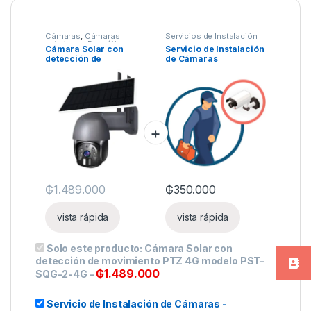
Cámaras
,
Cámaras
Servicios de Instalación
exteriores
,
Domótica
,
Cámara Solar con
Servicio de Instalación
Otros dispositivos
,
detección de
de Cámaras
Seguridad
movimiento PTZ 4G
modelo PST-SQG-2-4G
₲
1.489.000
₲
350.000
vista rápida
vista rápida
Solo este producto:
Cámara Solar con
detección de movimiento PTZ 4G modelo PST-
₲
1.489.000
SQG-2-4G
-
Servicio de Instalación de Cámaras
-