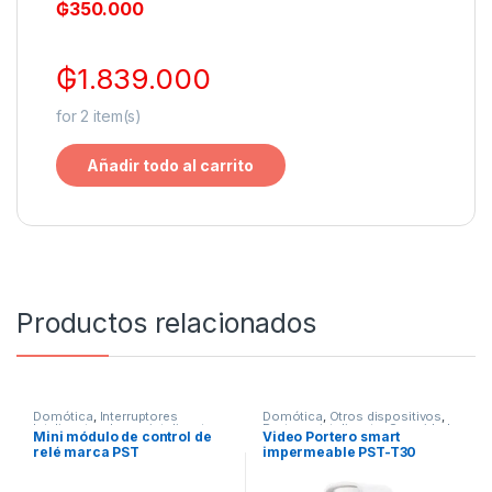
₲
350.000
₲
1.839.000
for
2
item(s)
Añadir todo al carrito
Productos relacionados
Domótica
,
Interruptores
Domótica
,
Otros dispositivos
,
Inteligentes
,
Luces inteligentes
,
Porteros inteligente
,
Seguridad
Mini módulo de control de
Video Portero smart
Otros dispositivos
relé marca PST
impermeable PST-T30