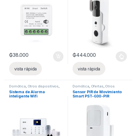
₲
38.000
₲
444.000
Este producto tiene múltiples v
vista rápida
vista rápida
Domótica
,
Otros dispositivos
,
Domótica
,
Ofertas
,
Otros
Seguridad
,
Sensores y Alarmas
dispositivos
,
Seguridad
,
Sistema de Alarma
Sensor PIR de Movimiento
Sensores y Alarmas
inteligente Wifi
Smart PST-G30-PIR