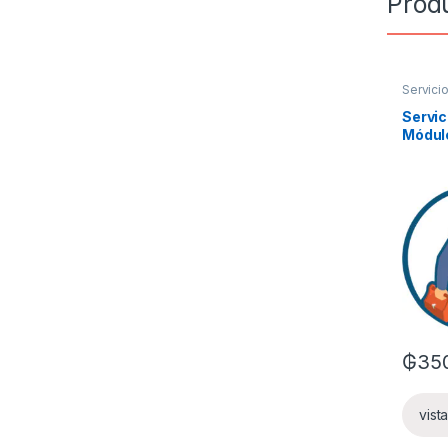
Prod
Servicio
Servic
Módul
₲
35
vist