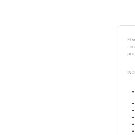
El 
ser
pre
INC