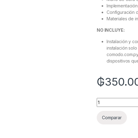
Implementación
Configuración d
Materiales de i
NO INCLUYE:
Instalación y co
instalación sol
comodo.com.py y
dispositivos qu
₲
350.0
Quantity
Comparar