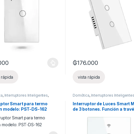
000
₲
176.000
es se pueden elegir en la página de producto
oducto tiene múltiples variantes. Las opciones se pueden elegir en l
Este producto tiene múltiples v
a rápida
vista rápida
ca
,
Interruptores Inteligentes
,
Domótica
,
Interruptores Inteligente
ispositivos
Luces inteligentes
uptor Smart para termo
Interruptor de Luces Smart 
ón modelo: PST-DS-162
de 3 botones. Función a trav
fase con neutro