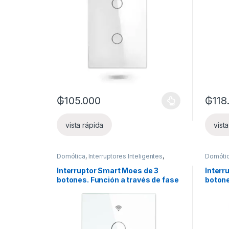
₲
105.000
₲
118
Este producto tiene múltiples variantes. Las opcion
Este pr
vista rápida
vist
Domótica
,
Interruptores Inteligentes
,
Domóti
Luces inteligentes
Luces i
Interruptor Smart Moes de 3
Interr
botones. Función a través de fase
botone
sin neutro
con ne