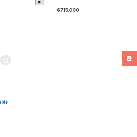
₲
715.000
a página de producto
ariantes. Las opciones se pueden elegir en la página de producto
s
,
vos
elés