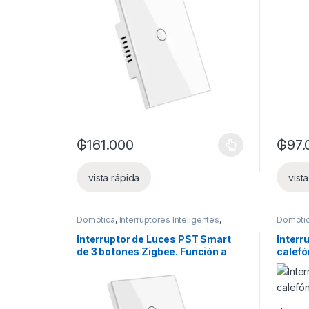
₲
161.000
₲
97.
Este producto tiene múltiples variantes. Las opcion
Este pr
vista rápida
vist
Domótica
,
Interruptores Inteligentes
,
Domóti
Luces inteligentes
,
Ofertas
Otros d
Interruptor de Luces PST Smart
Interr
de 3 botones Zigbee. Función a
calef
través de fase con neutro +
Capacitor