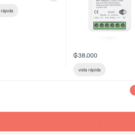
a rápida
₲
38.000
vista rápida
.