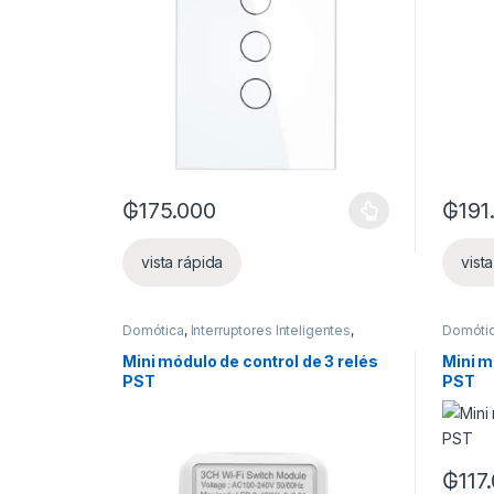
₲
175.000
₲
191
Este producto tiene múltiples variantes. Las opcion
Este pr
vista rápida
vist
Domótica
,
Interruptores Inteligentes
,
Domóti
Luces inteligentes
,
Otros dispositivos
Luces i
Mini módulo de control de 3 relés
Mini m
PST
PST
₲
117