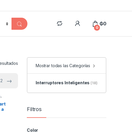
₲
0
0
resultados
Mostrar todas las Categorías
→
 2
Interruptores Inteligentes
(18)
s
,
art
Filtros
 a
Color