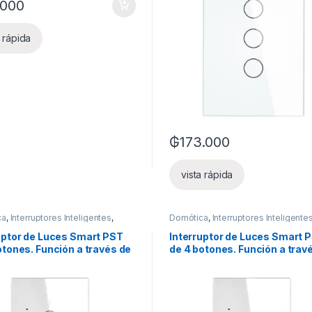
.000
a rápida
₲
173.000
es se pueden elegir en la página de producto
Este producto tiene múltiples v
vista rápida
ca
,
Interruptores Inteligentes
,
Domótica
,
Interruptores Inteligente
nteligentes
Luces inteligentes
uptor de Luces Smart PST
Interruptor de Luces Smart 
otones. Función a través de
de 4 botones. Función a trav
on neutro + Capacitor
fase con neutro + Capacitor