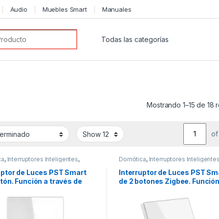
Audio
Muebles Smart
Manuales
or:
Mostrando 1–15 de 18 
of
ca
,
Interruptores Inteligentes
,
Domótica
,
Interruptores Inteligente
nteligentes
Luces inteligentes
,
Ofertas
uptor de Luces PST Smart
Interruptor de Luces PST Sm
otón. Función a través de
de 2 botones Zigbee. Función
on neutro + Capacitor
través de fase con neutro +
Capacitor