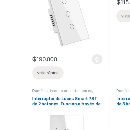
₲
115
vist
₲
190.000
Este producto tiene múltiples variantes. Las opcion
vista rápida
Domótica
,
Interruptores Inteligentes
,
Domóti
Luces inteligentes
Luces i
Interruptor de Luces Smart PST
Interr
de 2 botones. Función a través de
de 3 b
fase con neutro + Capacitor
fase c