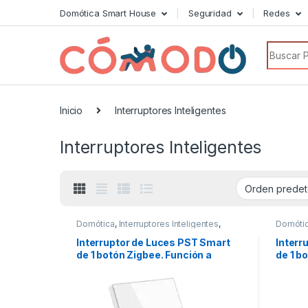
Domótica Smart House
Seguridad
Redes
Search f
Inicio
Interruptores Inteligentes
Interruptores Inteligentes
Domótica
,
Interruptores Inteligentes
,
Domóti
Luces inteligentes
,
Ofertas
Luces i
Interruptor de Luces PST Smart
Interr
de 1 botón Zigbee. Función a
de 1 b
través de fase con neutro +
fase c
Capacitor