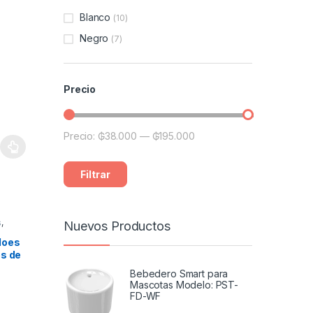
Blanco
(10)
Negro
(7)
Precio
Precio:
₲38.000
—
₲195.000
Precio mínimo
Precio máximo
a página de producto
ariantes. Las opciones se pueden elegir en la página de producto
Filtrar
s
,
Nuevos Productos
Moes
és de
Bebedero Smart para
Mascotas Modelo: PST-
FD-WF