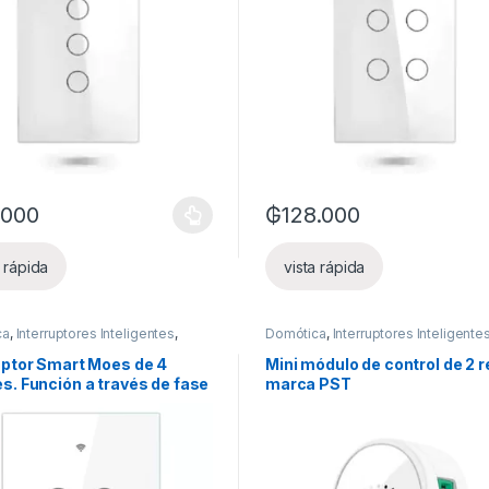
.000
₲
128.000
es se pueden elegir en la página de producto
oducto tiene múltiples variantes. Las opciones se pueden elegir en l
Este producto tiene múltiples v
a rápida
vista rápida
ca
,
Interruptores Inteligentes
,
Domótica
,
Interruptores Inteligente
nteligentes
Luces inteligentes
,
Otros dispositi
uptor Smart Moes de 4
Mini módulo de control de 2 r
s. Función a través de fase
marca PST
utro