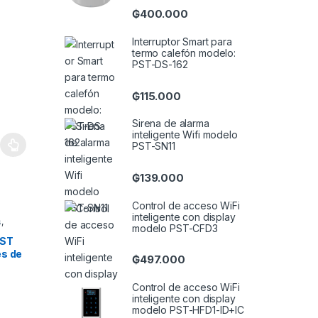
₲
400.000
Interruptor Smart para
termo calefón modelo:
PST-DS-162
₲
115.000
Sirena de alarma
inteligente Wifi modelo
PST-SN11
ariantes. Las opciones se pueden elegir en la página de producto
₲
139.000
Control de acceso WiFi
inteligente con display
s
,
modelo PST-CFD3
PST
és de
₲
497.000
Control de acceso WiFi
inteligente con display
modelo PST-HFD1-ID+IC