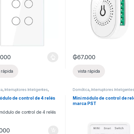
.000
₲
67.000
es se pueden elegir en la página de producto
oducto tiene múltiples variantes. Las opciones se pueden elegir en l
a rápida
vista rápida
ca
,
Interruptores Inteligentes
,
Domótica
,
Interruptores Inteligente
nteligentes
,
Otros dispositivos
Luces inteligentes
,
Otros dispositi
ódulo de control de 4 relés
Mini módulo de control de rel
marca PST
.000