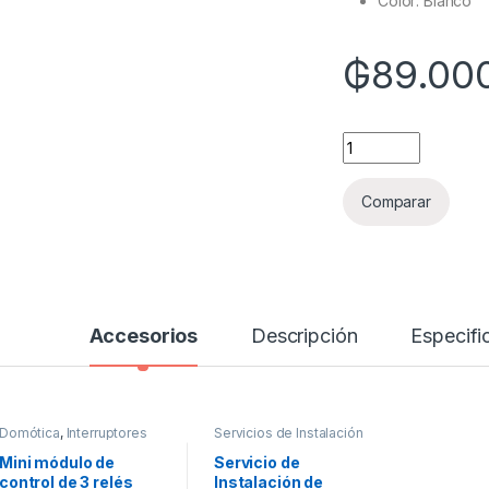
Color: Blanco
₲
89.00
Quantity
Comparar
Accesorios
Descripción
Especifi
Domótica
,
Interruptores
Servicios de Instalación
Inteligentes
,
Luces
inteligentes
,
Otros
Mini módulo de
Servicio de
dispositivos
control de 3 relés
Instalación de