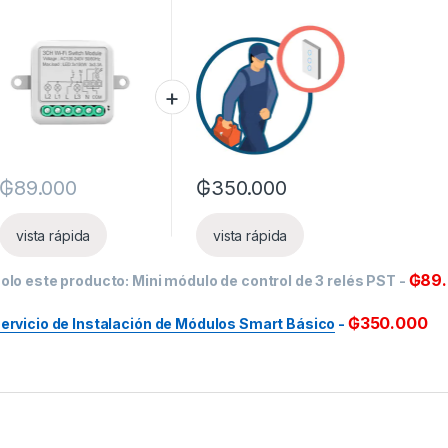
PST
Módulos Smart
Básico
₲
89.000
₲
350.000
vista rápida
vista rápida
₲
89
olo este producto:
Mini módulo de control de 3 relés PST
-
₲
350.000
ervicio de Instalación de Módulos Smart Básico
-