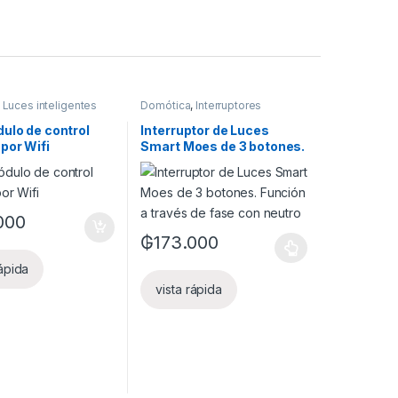
,
Luces inteligentes
Domótica
,
Interruptores
Inteligentes
,
Luces inteligentes
ulo de control
Interruptor de Luces
por Wifi
Smart Moes de 3 botones.
Función a través de fase
con neutro
000
₲
173.000
Este producto tiene múltiples variantes. Las
rápida
vista rápida
a página de producto
as opciones se pueden elegir en la página de producto