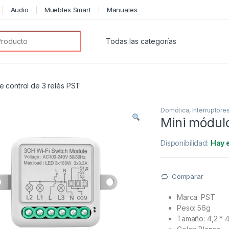
Audio
Muebles Smart
Manuales
or:
e control de 3 relés PST
Domótica
,
Interruptore
Mini módulo
Disponibilidad:
Hay 
Comparar
Marca: PST
Peso: 56g
Tamaño: 4,2 * 4