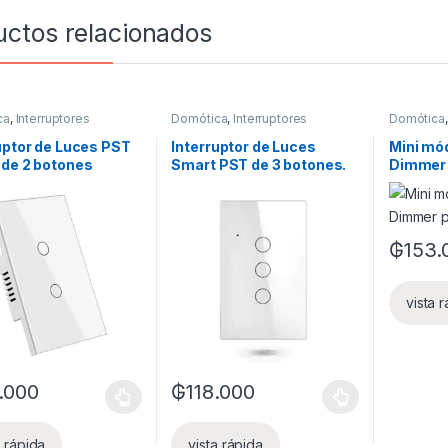
uctos relacionados
ca
,
Interruptores
Domótica
,
Interruptores
Domótica
ntes
,
Luces inteligentes
,
Inteligentes
,
Luces inteligentes
uptor de Luces PST
Interruptor de Luces
Mini mód
 de 2 botones
Smart PST de 3 botones.
Dimmer 
. Función a través
Función a través de fase
e con neutro +
con neutro + Capacitor
itor
₲
153.
vista 
.000
₲
118.000
oducto tiene múltiples variantes. Las opciones se pueden elegir en l
Este producto tiene múltiples variantes. L
a rápida
vista rápida