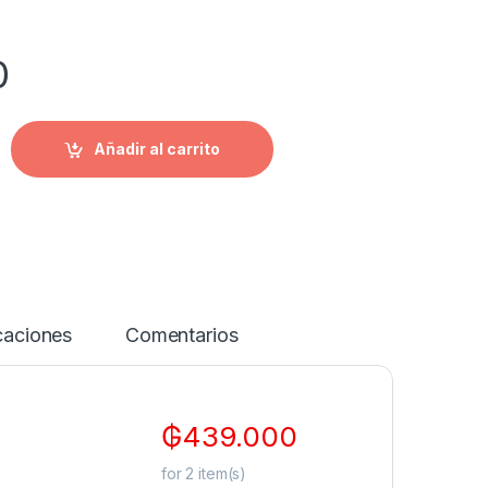
0
Añadir al carrito
caciones
Comentarios
₲
439.000
for
2
item(s)