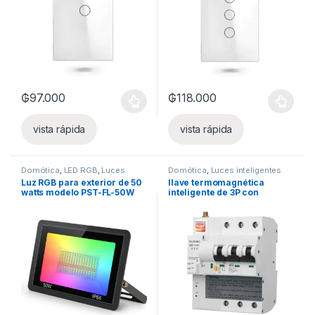
₲
97.000
₲
118.000
Este producto tiene múltiples variantes. Las opciones se pueden
Este producto tiene múltiples v
vista rápida
vista rápida
Domótica
,
LED RGB
,
Luces
Domótica
,
Luces inteligentes
inteligentes
Luz RGB para exterior de 50
llave termomagnética
watts modelo PST-FL-50W
inteligente de 3P con
medidor 63A