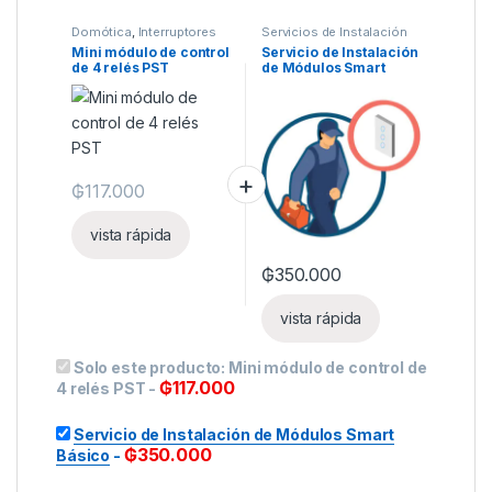
Domótica
,
Interruptores
Servicios de Instalación
Inteligentes
,
Luces
Mini módulo de control
Servicio de Instalación
inteligentes
,
Otros
de 4 relés PST
de Módulos Smart
dispositivos
Básico
₲
117.000
vista rápida
₲
350.000
vista rápida
Solo este producto:
Mini módulo de control de
₲
117.000
4 relés PST
-
Servicio de Instalación de Módulos Smart
₲
350.000
Básico
-