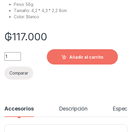
Peso: 56g
Tamaño: 4,2 * 4,3 * 2,2 8cm
Color: Blanco
₲
117.000
Quantity
Añadir al carrito
Comparar
Accesorios
Descripción
Especif