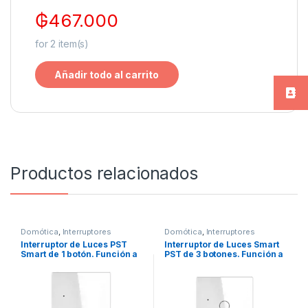
₲
467.000
for
2
item(s)
Añadir todo al carrito
Productos relacionados
Domótica
,
Interruptores
Domótica
,
Interruptores
Inteligentes
,
Luces inteligentes
Inteligentes
,
Luces inteligentes
Interruptor de Luces PST
Interruptor de Luces Smart
Smart de 1 botón. Función a
PST de 3 botones. Función a
través de fase con neutro +
través de fase con neutro +
Capacitor
Capacitor