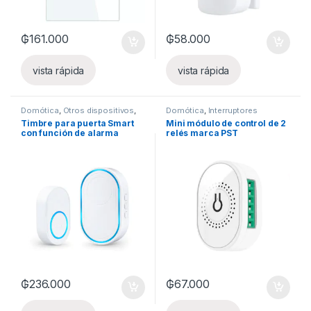
₲
161.000
₲
58.000
vista rápida
vista rápida
Domótica
,
Otros dispositivos
,
Domótica
,
Interruptores
Seguridad
,
Sensores y Alarmas
Inteligentes
,
Luces inteligentes
,
Timbre para puerta Smart
Mini módulo de control de 2
Otros dispositivos
con función de alarma
relés marca PST
₲
236.000
₲
67.000