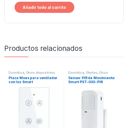
Añadir todo al carrito
Productos relacionados
Domótica
,
Otros dispositivos
Domótica
,
Ofertas
,
Otros
dispositivos
,
Seguridad
,
Placa Moes para ventilador
Sensor PIR de Movimiento
Sensores y Alarmas
con luz Smart
Smart PST-G30-PIR