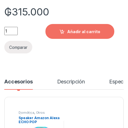
₲
315.000
Quantity
Añadir al carrito
Comparar
Accesorios
Descripción
Especif
Domótica
,
Otros
dispositivos
Speaker Amazon Alexa
ECHO POP