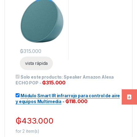
₲
315.000
vista rápida
Solo este producto:
Speaker Amazon Alexa
₲
315.000
ECHO POP
-
Módulo Smart IR infrarrojo para control de aire
₲
118.000
y equipos Multimedia
-
₲
433.000
for
2
item(s)