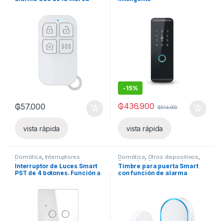
PST-G30-RC
-
15%
₲
436.900
₲
57.000
₲
514.000
vista rápida
vista rápida
Domótica
,
Interruptores
Domótica
,
Otros dispositivos
,
Inteligentes
,
Luces inteligentes
Seguridad
,
Sensores y Alarmas
Interruptor de Luces Smart
Timbre para puerta Smart
PST de 4 botones. Función a
con función de alarma
través de fase con neutro +
Capacitor