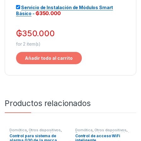
Servicio de Instalación de Módulos Smart
₲
350.000
Básico
-
₲
350.000
for
2
item(s)
Añadir todo al carrito
Productos relacionados
Domótica
,
Otros dispositivos
,
Domótica
,
Otros dispositivos
,
Seguridad
,
Sensores y Alarmas
Porteros inteligente
,
Seguridad
Control para sistema de
Control de acceso WiFi
alarma G30 de la marca
inteligente